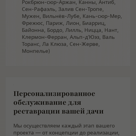
Рокбрюн-сюр-Аржан, Канны, Антиб,
Сен-Рафаэль, Залив Сен-Тропе,
Мужен, Вильнёв-Лубе, Кань-сюр-Мер,
Фрежюс, Париж, Лион, Биарриц,
Байонна, Бордо, Лилль, Ницца, Нант,
Клермон-Ферран, Альп-д’Юэз, Валь
Торанс, Ла Клюза, Сен-Жерве,
Монпелье)
Персонализированное
обслуживание для
реставрации вашей дачи
Мы осуществляем каждый этап вашего
проекта — от концепции до реализации,