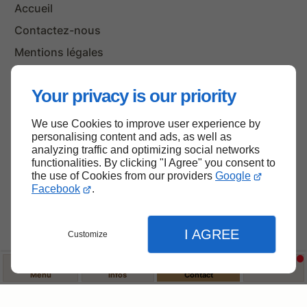
Accueil
Contactez-nous
Mentions légales
Plan du site
Your privacy is our priority
We use Cookies to improve user experience by
Haut de page
personalising content and ads, as well as
analyzing traffic and optimizing social networks
functionalities. By clicking "I Agree" you consent to
the use of Cookies from our providers
Google
Facebook
.
I AGREE
Customize
Menu
Infos
Contact