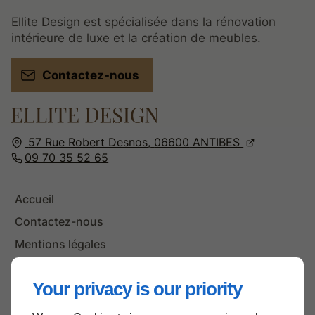
Ellite Design est spécialisée dans la rénovation
intérieure de luxe et la création de meubles.
Contactez-nous
57 Rue Robert Desnos,
06600
ANTIBES
09 70 35 52 65
Accueil
Contactez-nous
Mentions légales
Plan du site
Your privacy is our priority